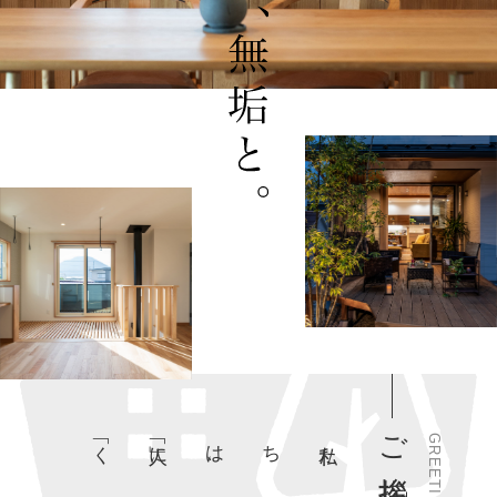
ご挨拶
私たちは
、
「人」に「くらし
」
に
「住
まい
」
にマジメです
GREETING