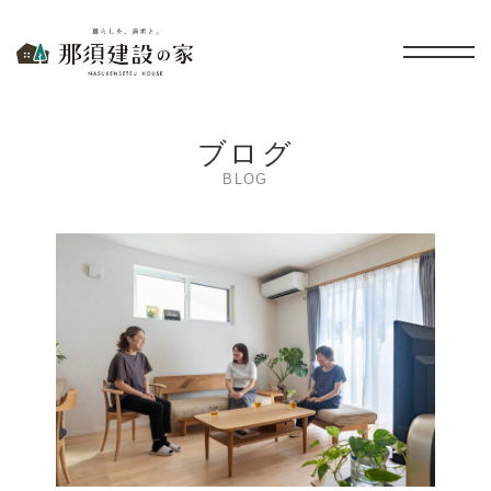
暮らしを、無垢と。 那須建設の家
ブログ
BLOG