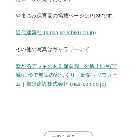
やまつみ保育園の掲載ページはP136です。
近代建築社 (kindaikenchiku.co.jp)
その他の写真はギャラリーにて
繋がるデッキのある保育園 外観 | 仙台/宮
城/山形で無垢の家づくり・新築～リフォー
ム｜那須建設株式会社 (nas-con.co.jp)
一覧を見る →