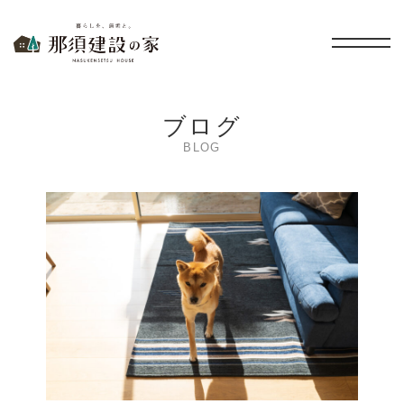
暮らしを、無垢と。 那須建設の家
ブログ
BLOG