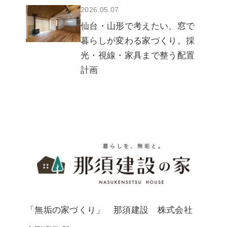
2026.05.07
仙台・山形で考えたい、窓で
暮らしが変わる家づくり。採
光・視線・家具まで整う配置
計画
暮らしを
「無垢の家づくり」 那須建設 株式会社