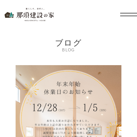
暮らしを、無垢と。 那須建設の家
ブログ
BLOG