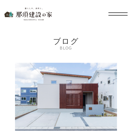
暮らしを、無垢と。 那須建設の家
ブログ
BLOG