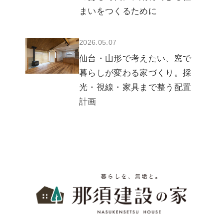
まいをつくるために
2026.05.07
仙台・山形で考えたい、窓で
暮らしが変わる家づくり。採
光・視線・家具まで整う配置
計画
暮らしを