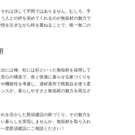
、それは決して手間ではありません。むしろ、手
まう人との絆を深めてくれるのが無垢材の魅力で
愛情を注ぎながら時を重ねることで、唯一無二の
用
土台には檜、柱には杉といった無垢材を採用して
た安心の構造で、長く快適に暮らせる家づくりを
算や機能性を考慮し、適材適所で既製品を使う柔
ランスが、暮らしやすさと無垢材の魅力を両立さ
それを活かした那須建設の家づくり。その魅力を
よい暮らしを実現しませんか。無垢材を取り入れ
ひ一度那須建設にご相談ください！