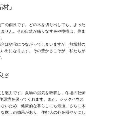
垢材」
無二の個性です。どの木を切り出しても、まった
しません。その自然が織りなす色や模様は、住ま
す。
場合は劣化につながってしまいますが、無垢材の
思い出になります。その豊かさこそが、私たちが
す。
良さ
点も魅力です。夏場の湿気を吸収し、冬場の乾燥
な住環境を保ってくれます。また、シックハウス
まないため、健康的な暮らしにも最適。さらに木
うな癒しの効果があり、住む人の心を穏やかにし