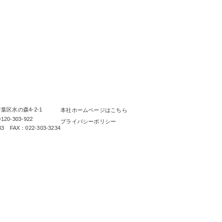
らしを、無垢と。 那須建設の家
区水の森4-2-1
本社ホームページはこちら
0-303-922
プライバシーポリシー
33 FAX：022-303-3234