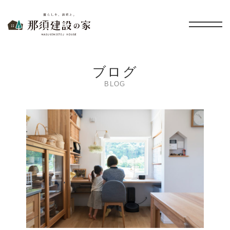
暮らしを、無垢と。 那須建設の家
ブログ
BLOG