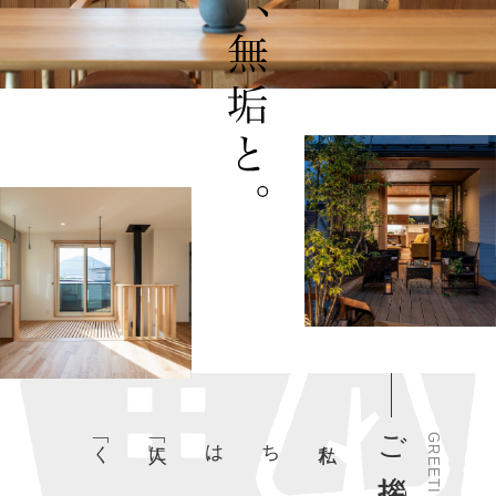
ご挨拶
私たちは
、
「人」に「くらし
」
に
「住
まい
」
にマジメです
GREETING