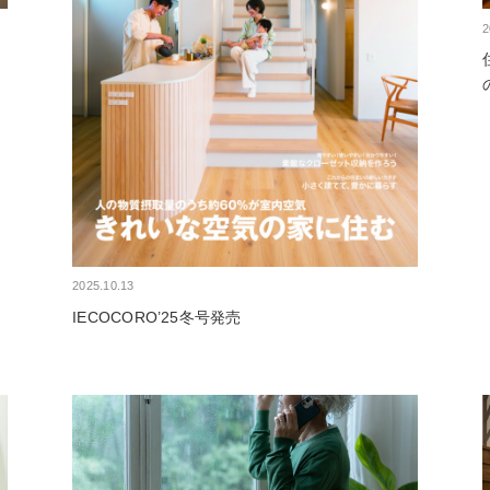
2
く
2025.10.13
IECOCORO’25冬号発売