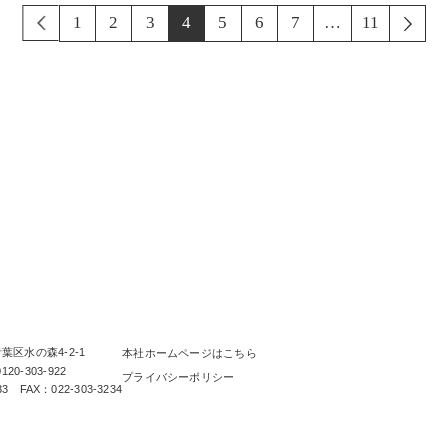
EV
1
2
3
4
5
6
7
…
11
N
らしを、無垢と。 那須建設の家
区水の森4-2-1
本社ホームページはこちら
0-303-922
プライバシーポリシー
33 FAX：022-303-3234