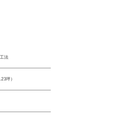
工法
3.23坪）