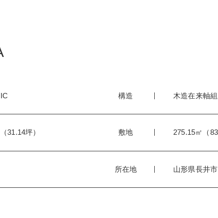
A
IC
構造
木造在来軸組
㎡（31.14坪）
敷地
275.15㎡（8
所在地
山形県長井市